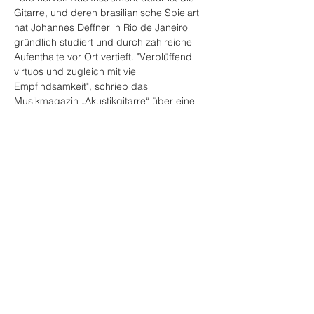
Gitarre, und deren brasilianische Spielart 
hat Johannes Deffner in Rio de Janeiro 
gründlich studiert und durch zahlreiche 
Aufenthalte vor Ort vertieft. "Verblüffend 
virtuos und zugleich mit viel 
Empfindsamkeit", schrieb das 
Musikmagazin „Akustikgitarre“ über eine 
von Deffners CDs. Auch den Bassisten 
Henry Altmann verbindet eine lange Liebe 
zur Brasil-Musik. Die beiden Brasil-Bazis 
vom Bodensee sind agil-romantische 
Saitenreiter, die akustisch, intim, aber mit 
Verve die „saudade“, das leicht-
melancholische Schwingen, auf 10 Saiten 
pflegen.
Diese Veranstaltung teilen