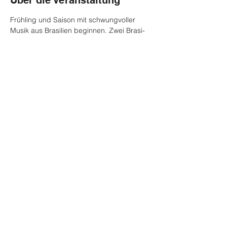
Über die Veranstaltung
Frühling und Saison mit schwungvoller 
Musik aus Brasilien beginnen. Zwei Brasi-
Bazis vom Bodensee bringen akustisch 
und intim, aber mit viel Verve die 
„saudade“ auf vielerlei Seiten und 
insgesamt 33 Saiten und sechs 
Instrumenten ins Schwingen. Unterstützt 
von unserem Gast aus Brasilien, der 
Sängerin Clara Manu!
Diese Veranstaltung teilen