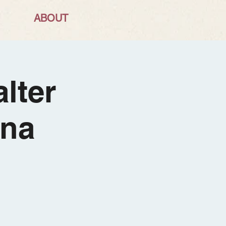
ABOUT
alter
gna