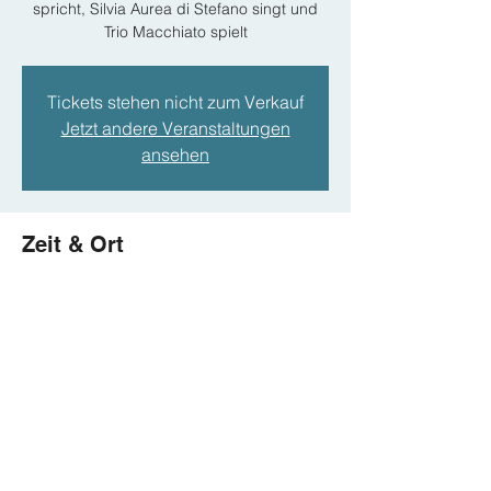
spricht, Silvia Aurea di Stefano singt und
Trio Macchiato spielt
Tickets stehen nicht zum Verkauf
Jetzt andere Veranstaltungen
ansehen
Zeit & Ort
18 May 2025, 20:00 – 23:00
Kultursalon Glockenspitze, Altenkirchen
Diese Veranstaltung teilen