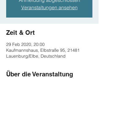
Anmeldung abgeschlossen
Veranstaltungen ansehen
Zeit & Ort
29 Feb 2020, 20:00
Kaufmannshaus, Elbstraße 95, 21481
Lauenburg/Elbe, Deutschland
Über die Veranstaltung
http://www.kaufmannshaus.de/Altes_Kaufm
annshaus/Konzerte_2019_2020.html
Diese Veranstaltung teilen